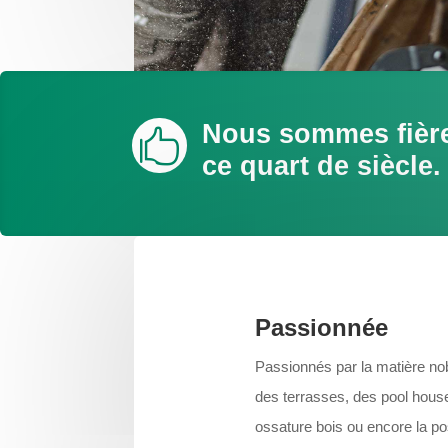
Nous sommes fière

ce quart de siècle.
Passionnée
Passionnés par la matière nob
des terrasses, des pool house
ossature bois ou encore la po